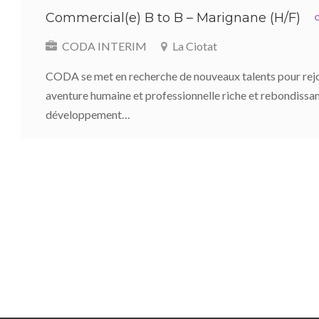
Commercial(e) B to B – Marignane (H/F)
C
CODA INTERIM
La Ciotat
CODA se met en recherche de nouveaux talents pour rejo
aventure humaine et professionnelle riche et rebondissan
développement…