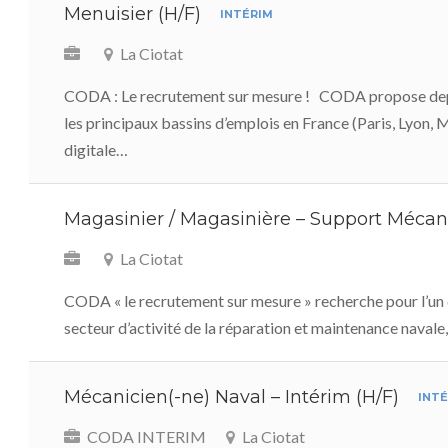
Menuisier (H/F)
INTÉRIM
La Ciotat
CODA : Le recrutement sur mesure ! CODA propose dep
les principaux bassins d’emplois en France (Paris, Lyon, 
digitale…
Magasinier / Magasinière – Support Mécan
La Ciotat
CODA « le recrutement sur mesure » recherche pour l’un de
secteur d’activité de la réparation et maintenance naval
Mécanicien(-ne) Naval – Intérim (H/F)
INT
CODA INTERIM
La Ciotat