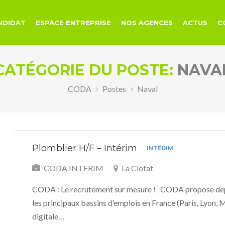
NDIDAT
ESPACE ENTREPRISE
NOS AGENCES
ACTUS
C
CATÉGORIE DU POSTE:
NAVA
CODA
Postes
Naval
Plomblier H/F – Intérim
INTÉRIM
CODA INTERIM
La Ciotat
CODA : Le recrutement sur mesure ! CODA propose dep
les principaux bassins d’emplois en France (Paris, Lyon, 
digitale…