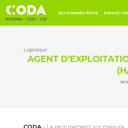
QUI SOMMES-NOUS
ESPACE CA
Logistique
AGENT D’EXPLOITATIO
(H
INT
CODA
- Le recrutement sur mesure