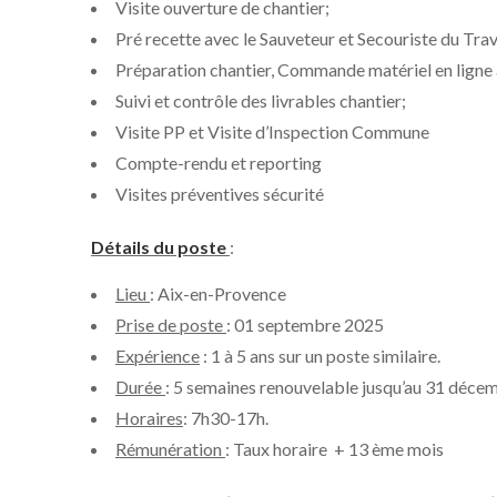
Visite ouverture de chantier;
Pré recette avec le Sauveteur et Secouriste du Trava
Préparation chantier, Commande matériel en ligne 
Suivi et contrôle des livrables chantier;
Visite PP et Visite d’Inspection Commune
Compte-rendu et reporting
Visites préventives sécurité
Détails du poste
:
Lieu
: Aix-en-Provence
Prise de poste
: 01 septembre 2025
Expérience
: 1 à 5 ans sur un poste similaire.
Durée
: 5 semaines renouvelable jusqu’au 31 déce
Horaires
: 7h30-17h.
Rémunération
: Taux horaire + 13 ème mois