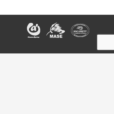
Rejoignez la communauté CODA sur
© Copyright 2016 CODA -
Mentions légales
-
Politique de
confidentialité
Réalisation
Comète :: Agence de Communication